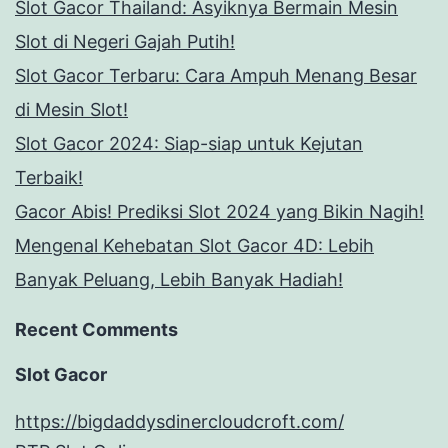
Slot Gacor Thailand: Asyiknya Bermain Mesin
Slot di Negeri Gajah Putih!
Slot Gacor Terbaru: Cara Ampuh Menang Besar
di Mesin Slot!
Slot Gacor 2024: Siap-siap untuk Kejutan
Terbaik!
Gacor Abis! Prediksi Slot 2024 yang Bikin Nagih!
Mengenal Kehebatan Slot Gacor 4D: Lebih
Banyak Peluang, Lebih Banyak Hadiah!
Recent Comments
Slot Gacor
https://bigdaddysdinercloudcroft.com/