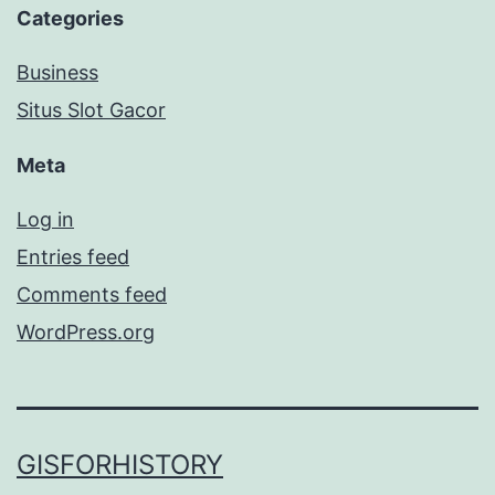
Categories
Business
Situs Slot Gacor
Meta
Log in
Entries feed
Comments feed
WordPress.org
GISFORHISTORY