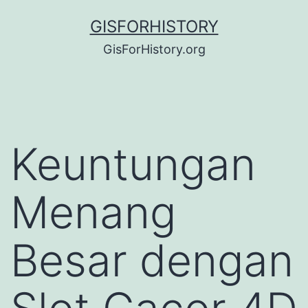
Skip
GISFORHISTORY
to
GisForHistory.org
content
Keuntungan
Menang
Besar dengan