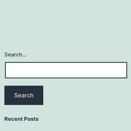
Search…
Recent Posts