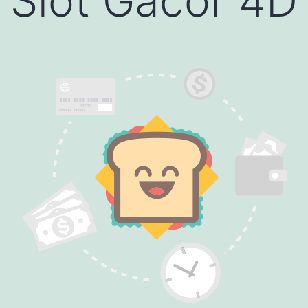
Slot Gacor 4D