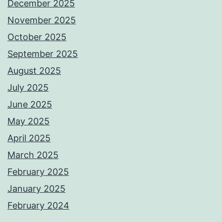
December 2025
November 2025
October 2025
September 2025
August 2025
July 2025
June 2025
May 2025
April 2025
March 2025
February 2025
January 2025
February 2024