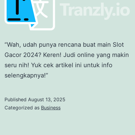
“Wah, udah punya rencana buat main Slot
Gacor 2024? Keren! Judi online yang makin
seru nih! Yuk cek artikel ini untuk info
selengkapnya!”
Published
August 13, 2025
Categorized as
Business