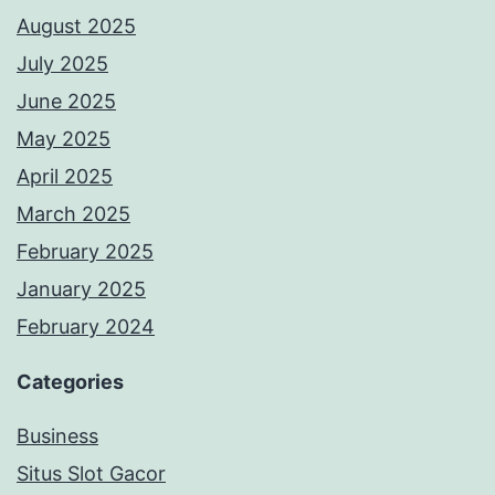
August 2025
July 2025
June 2025
May 2025
April 2025
March 2025
February 2025
January 2025
February 2024
Categories
Business
Situs Slot Gacor