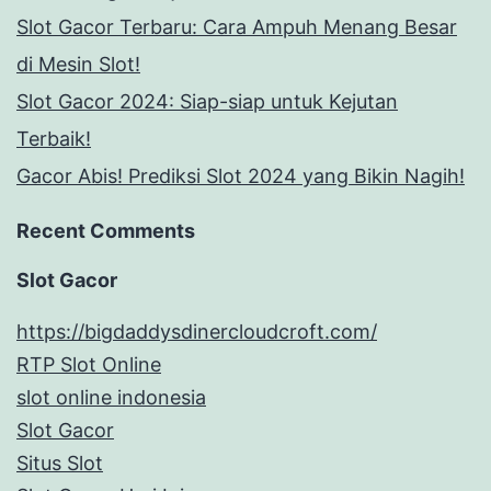
Slot Gacor Terbaru: Cara Ampuh Menang Besar
di Mesin Slot!
Slot Gacor 2024: Siap-siap untuk Kejutan
Terbaik!
Gacor Abis! Prediksi Slot 2024 yang Bikin Nagih!
Recent Comments
Slot Gacor
https://bigdaddysdinercloudcroft.com/
RTP Slot Online
slot online indonesia
Slot Gacor
Situs Slot