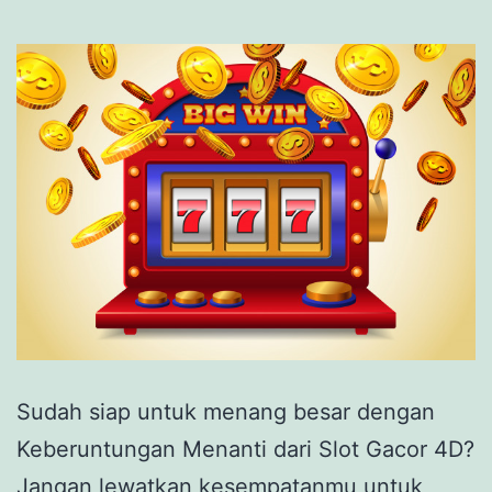
Sudah siap untuk menang besar dengan
Keberuntungan Menanti dari Slot Gacor 4D?
Jangan lewatkan kesempatanmu untuk