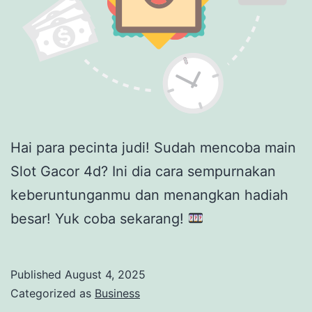
Hai para pecinta judi! Sudah mencoba main
Slot Gacor 4d? Ini dia cara sempurnakan
keberuntunganmu dan menangkan hadiah
besar! Yuk coba sekarang!
Published
August 4, 2025
Categorized as
Business