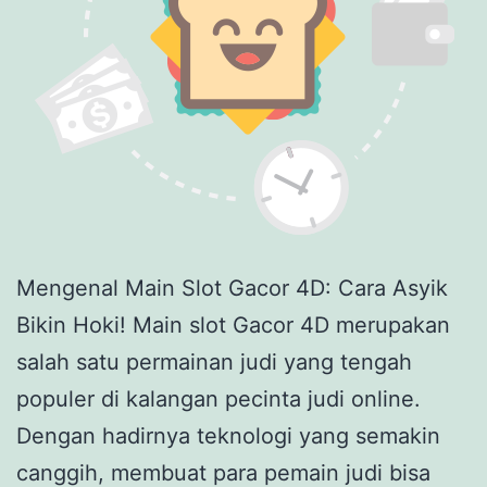
Mengenal Main Slot Gacor 4D: Cara Asyik
Bikin Hoki! Main slot Gacor 4D merupakan
salah satu permainan judi yang tengah
populer di kalangan pecinta judi online.
Dengan hadirnya teknologi yang semakin
canggih, membuat para pemain judi bisa